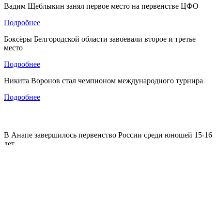
Вадим Щеблыкин занял первое место на первенстве ЦФО
Подробнее
Боксёры Белгородской области завоевали второе и третье
место
Подробнее
Никита Воронов стал чемпионом международного турнира
Подробнее
В Анапе завершилось первенство России среди юношей 15-16
лет.
Подробнее
Сегодня в России отмечают день мецената и благотворителя!
Подробнее
Благотворительный фонд «Айсберг» поддерживает не только