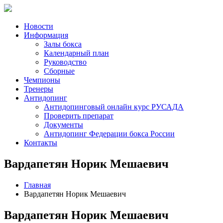
Новости
Информация
Залы бокса
Календарный план
Руководство
Сборные
Чемпионы
Тренеры
Антидопинг
Антидопинговый онлайн курс РУСАДА
Проверить препарат
Документы
Антидопинг Федерации бокса России
Контакты
Вардапетян Норик Мешаевич
Главная
Вардапетян Норик Мешаевич
Вардапетян Норик Мешаевич